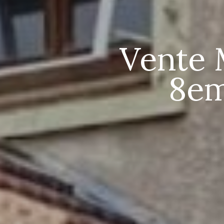
Vente 
8em