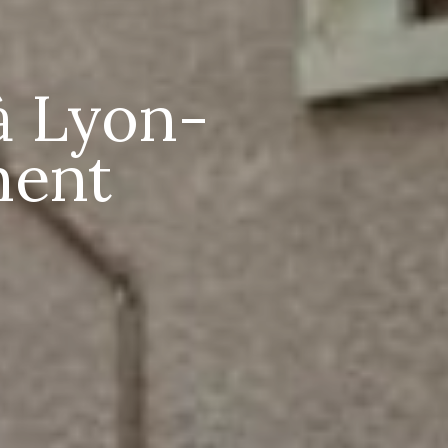
à Lyon-
ment