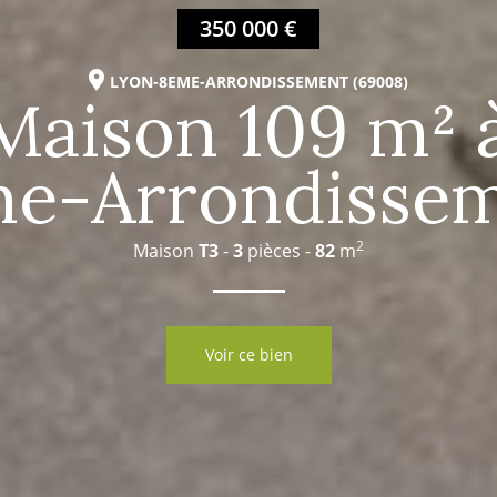
350 000 €
LYON-8EME-ARRONDISSEMENT (69008)
Maison 109 m² 
e-Arrondisse
2
Maison
T3
-
3
pièces -
82
m
Voir ce bien