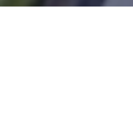
MAISON 134M² SUR 2350M² DE TERRAIN
Maison
3
pièce(s)
2
134
m
Réf. annonce
N°2802
Brignais (69530)
Secteurs :
Immobilier Monts du Lyonnais
Immobilier Lyon Sud
Immobilier Rhône
Taxe foncière : 780 €