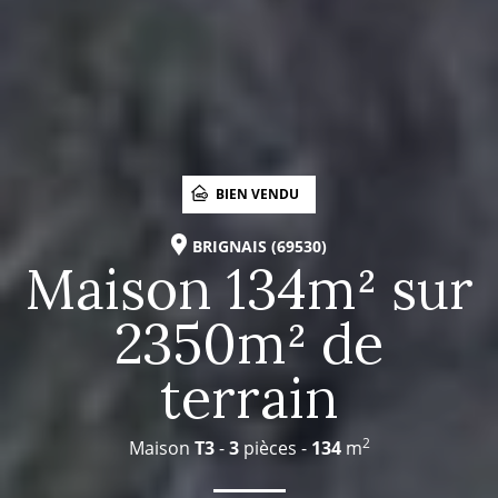
BIEN VENDU
BRIGNAIS (69530)
Maison 134m² sur
2350m² de
terrain
2
Maison
T3
-
3
pièces -
134
m