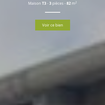
2
Maison
T3
-
3
pièces -
82
m
Voir ce bien