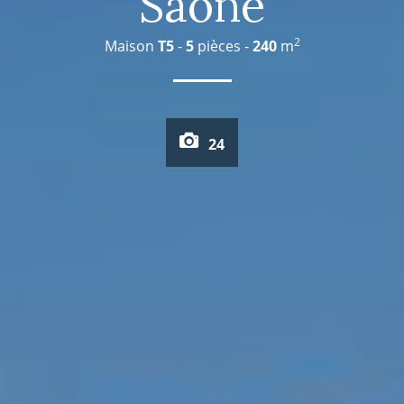
Saône
2
Maison
T5
-
5
pièces -
240
m
24