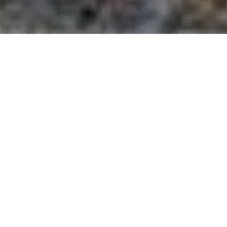
VENTE MAISON 240 M² À VILLEFRANCHE-SUR-
SAÔNE
Maison
5
pièce(s)
2
240
m
Réf. annonce
N°DV2112
Villefranche-sur-Saône (69400)
Secteurs :
Immobilier Val de Saone
Immobilier Beaujolais
Immobilier Rhône