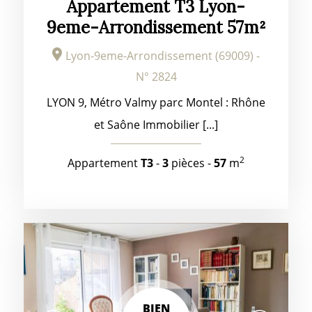
Appartement T3 Lyon-
9eme-Arrondissement 57m²
Lyon-9eme-Arrondissement (69009) -
N° 2824
LYON 9, Métro Valmy parc Montel : Rhône
et Saône Immobilier [...]
2
Appartement
T3
-
3
pièces -
57
m
BIEN