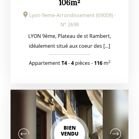
106m²
Lyon-9eme-Arrondissement (69009) -
N° 2698
LYON 9ème, Plateau de st Rambert,
idéalement situé aux coeur des [...]
2
Appartement
T4
-
4
pièces -
116
m
BIEN
VENDU