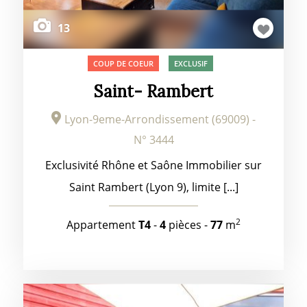
13
COUP DE COEUR
EXCLUSIF
Saint- Rambert
Lyon-9eme-Arrondissement (69009) -
N° 3444
Exclusivité Rhône et Saône Immobilier sur
Saint Rambert (Lyon 9), limite [...]
2
Appartement
T4
-
4
pièces -
77
m