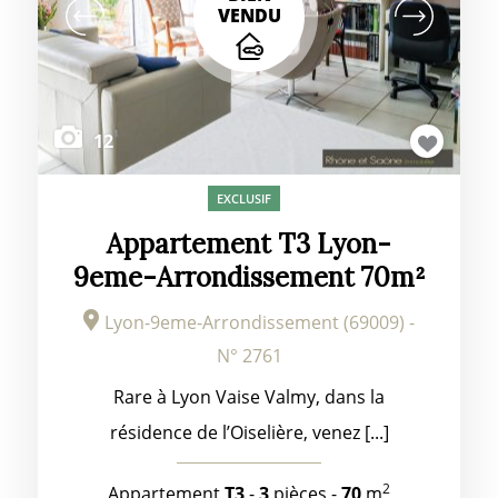
VENDU
12
EXCLUSIF
Appartement T3 Lyon-
9eme-Arrondissement 70m²
Lyon-9eme-Arrondissement (69009) -
N° 2761
Rare à Lyon Vaise Valmy, dans la
résidence de l’Oiselière, venez [...]
2
Appartement
T3
-
3
pièces -
70
m