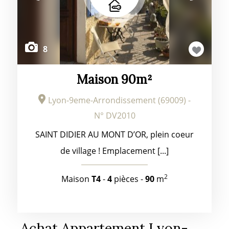
8
Maison 90m²
Lyon-9eme-Arrondissement (69009) -
N° DV2010
SAINT DIDIER AU MONT D’OR, plein coeur
de village ! Emplacement [...]
2
Maison
T4
-
4
pièces -
90
m
Achat Appartement Lyon-