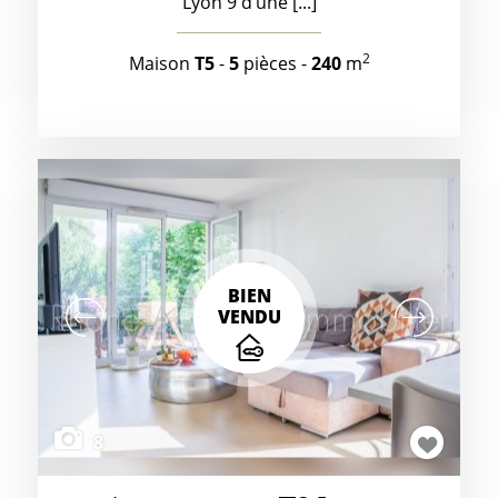
Lyon 9 d’une [...]
2
Maison
T5
-
5
pièces -
240
m
BIEN
VENDU
8